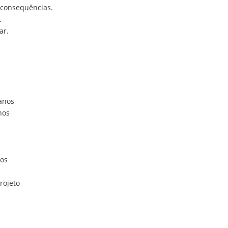
e consequências.
.
ar.
 anos
nos
nos
rojeto