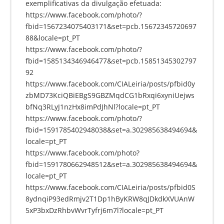
exemplificativas da divulgação efetuada:
https://www.facebook.com/photo/?
fbid=1567234075403171&set=pcb.15672345720697
88&locale=pt_PT
https://www.facebook.com/photo/?
fbid=1585134346946477&set=pcb.15851345302797
92
https://www.facebook.com/CIALeiria/posts/pfbid0y
zbMD73KciQBiEBgS9GBZMqdCG1bRxqi6xyniUejws
bfNq3RLyJ1nzHx8imPdJhNl?locale=pt_PT
https://www.facebook.com/photo/?
fbid=1591785402948038&set=a.302985638494694&
locale=pt_PT
https://www.facebook.com/photo?
fbid=1591780662948512&set=a.302985638494694&
locale=pt_PT
https://www.facebook.com/CIALeiria/posts/pfbid0S
8ydnqiP93edRmjv2T1Dp1hByKRW8qJDkdkXVUAnW
5xP3bxDzRhbvWvrTyfrj6m7l?locale=pt_PT