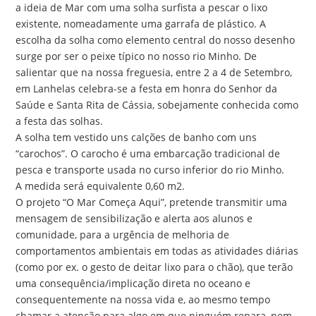
a ideia de Mar com uma solha surfista a pescar o lixo
existente, nomeadamente uma garrafa de plástico. A
escolha da solha como elemento central do nosso desenho
surge por ser o peixe típico no nosso rio Minho. De
salientar que na nossa freguesia, entre 2 a 4 de Setembro,
em Lanhelas celebra-se a festa em honra do Senhor da
Saúde e Santa Rita de Cássia, sobejamente conhecida como
a festa das solhas.
A solha tem vestido uns calções de banho com uns
“carochos”. O carocho é uma embarcação tradicional de
pesca e transporte usada no curso inferior do rio Minho.
A medida será equivalente 0,60 m2.
O projeto “O Mar Começa Aqui”, pretende transmitir uma
mensagem de sensibilização e alerta aos alunos e
comunidade, para a urgência de melhoria de
comportamentos ambientais em todas as atividades diárias
(como por ex. o gesto de deitar lixo para o chão), que terão
uma consequência/implicação direta no oceano e
consequentemente na nossa vida e, ao mesmo tempo
chamar a atenção para algo em que ninguém repara, nem