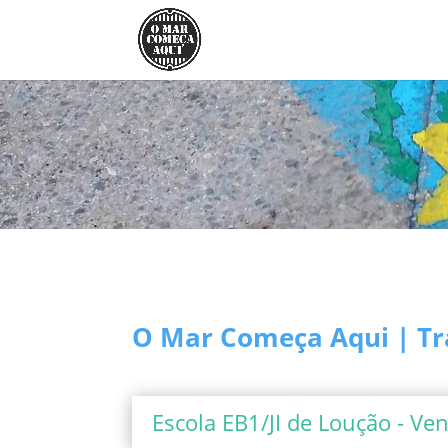
O Mar Começa Aqui | Tr
Escola EB1/JI de Loução - V