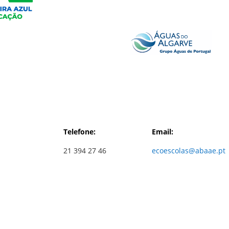
Telefone:
Email:
21 394 27 46
ecoescolas@abaae.pt