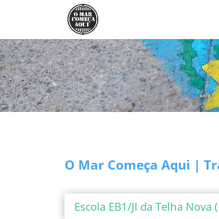
O Mar Começa Aqui | Tr
Escola EB1/JI da Telha Nova (