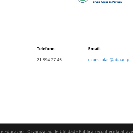
Telefone:
Email:
21 394 27 46
ecoescolas@abaae.pt
e Educação - Organização de Utilidade Pública reconhecida atrav