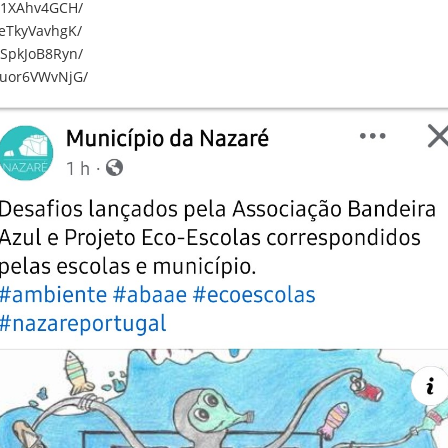
ya1XAhv4GCH/
TeTkyVavhgK/
ASpkJoB8Ryn/
guor6VWvNjG/