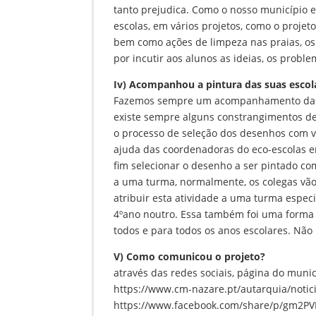
tanto prejudica. Como o nosso município e
escolas, em vários projetos, como o projet
bem como ações de limpeza nas praias, os 
por incutir aos alunos as ideias, os prob
Iv) Acompanhou a pintura das suas escol
Fazemos sempre um acompanhamento das pi
existe sempre alguns constrangimentos d
o processo de seleção dos desenhos com vis
ajuda das coordenadoras do eco-escolas e
fim selecionar o desenho a ser pintado co
a uma turma, normalmente, os colegas vão 
atribuir esta atividade a uma turma espec
4ºano noutro. Essa também foi uma forma 
todos e para todos os anos escolares. Não
V) Como comunicou o projeto?
através das redes sociais, página do muni
https://www.cm-nazare.pt/autarquia/notic
https://www.facebook.com/share/p/gm2