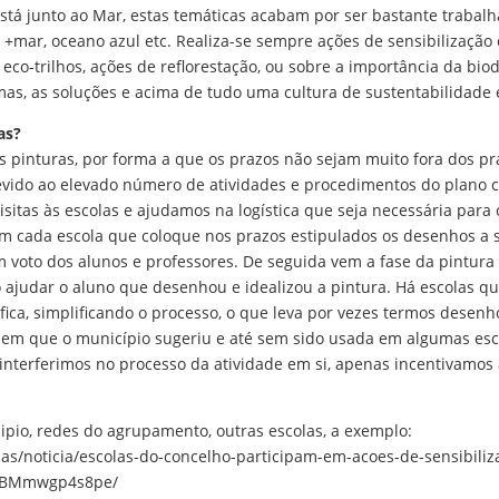
stá junto ao Mar, estas temáticas acabam por ser bastante trabal
o +mar, oceano azul etc. Realiza-se sempre ações de sensibilização
eco-trilhos, ações de reflorestação, ou sobre a importância da bio
lemas, as soluções e acima de tudo uma cultura de sustentabilidade
as?
nturas, por forma a que os prazos não sejam muito fora dos praz
evido ao elevado número de atividades e procedimentos do plano 
itas às escolas e ajudamos na logística que seja necessária para c
m cada escola que coloque nos prazos estipulados os desenhos a 
m voto dos alunos e professores. De seguida vem a fase da pintur
ajudar o aluno que desenhou e idealizou a pintura. Há escolas qu
ifica, simplificando o processo, o que leva por vezes termos desen
em que o município sugeriu e até sem sido usada em algumas esco
 interferimos no processo da atividade em si, apenas incentivamos 
cipio, redes do agrupamento, outras escolas, a exemplo:
ias/noticia/escolas-do-concelho-participam-em-acoes-de-sensibil
PVBMmwgp4s8pe/