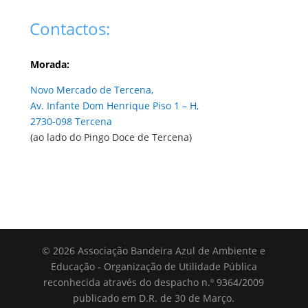
Contactos:
Morada:
Novo Mercado de Tercena,
Av. Infante Dom Henrique Piso 1 – H,
2730-098 Tercena
(ao lado do Pingo Doce de Tercena)
© 2026 Associação Bandeira Azul de Ambiente e
Educação - Organização de Utilidade Pública
reconhecida através do despacho n.º 9364/2009
publicado em D.R. de 30 de Março.