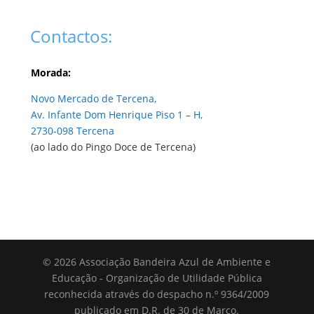
Contactos:
Morada:
Novo Mercado de Tercena,
Av. Infante Dom Henrique Piso 1 – H,
2730-098 Tercena
(ao lado do Pingo Doce de Tercena)
© 2026 Associação Bandeira Azul de Ambiente e
Educação - Organização de Utilidade Pública
reconhecida através do despacho n.º 9364/2009
publicado em D.R. de 30 de Março.