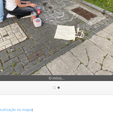
O início...
localização no mapa
)