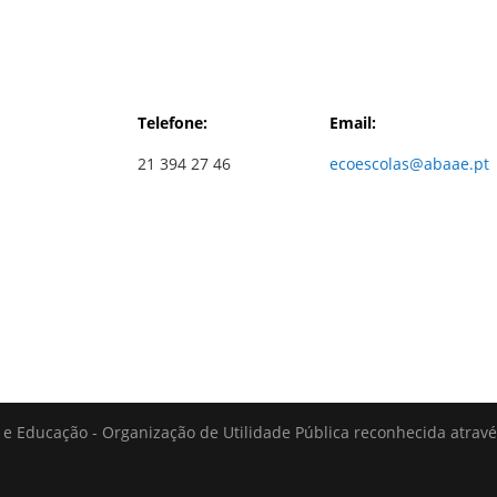
Telefone:
Email:
21 394 27 46
ecoescolas@abaae.pt
e Educação - Organização de Utilidade Pública reconhecida atrav