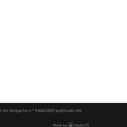
és do despacho n.º 9364/2009 publicado em
Made by
Atelier35