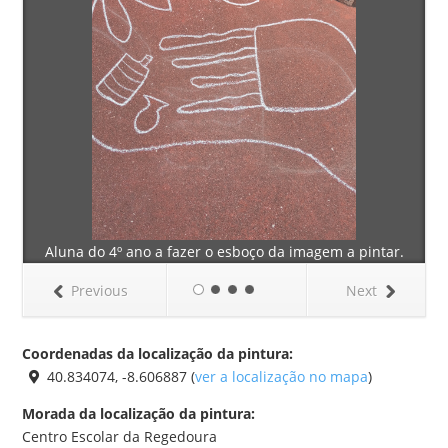
Aluna do 4º ano a fazer o esboço da imagem a pintar.
Previous
Next
Coordenadas da localização da pintura:
40.834074, -8.606887 (
ver a localização no mapa
)
Morada da localização da pintura:
Centro Escolar da Regedoura