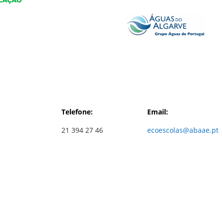
Telefone:
Email:
21 394 27 46
ecoescolas@abaae.pt