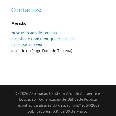
Contactos:
Morada:
Novo Mercado de Tercena,
Av. Infante Dom Henrique Piso 1 – H,
2730-098 Tercena
(ao lado do Pingo Doce de Tercena)
© 2026 Associação Bandeira Azul de Ambiente e
Educação - Organização de Utilidade Pública
reconhecida através do despacho n.º 9364/2009
publicado em D.R. de 30 de Março.